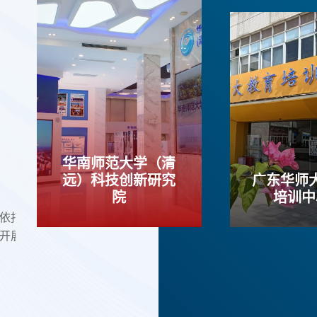
华南师范大学（清
限
远）科技创新研究
广东华师
广州市天河区华科教育培训中心
广东高宏
院
培训中
依托资产公
广东高宏建
开展。这4
校办企业，
司，于19