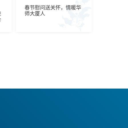
、
春节慰问送关怀，情暖华
俊
师大厦人
合