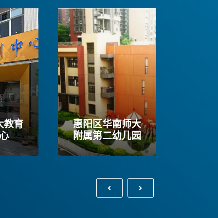
大教育
惠阳区华南师大
华南师范
建设监理有限公司
广东省高教建筑规划
心
附属第二幼儿园
惠阳
设监理有限公司是一家隶属于华南师范大学的
广东省高教建筑规划设计
投资主体为广东华南师大资产经营管理有限公
范大学的校办企业，投资
98年成立。公司从成立之
理有限公司，于1994年
位。